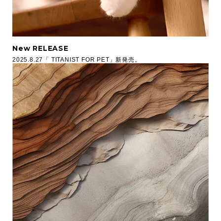
New RELEASE
2025.8.27「 TITANIST FOR PET」新発売。