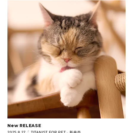
New RELEASE
2025.8.27「 TITANIST FOR PET」新発売。