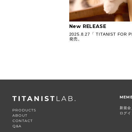
New RELEASE
2025.8.27「 TITANIST FOR
発売。
MEM
新規会
PRODUCTS
ログイ
ABOUT
CONTACT
Q&A