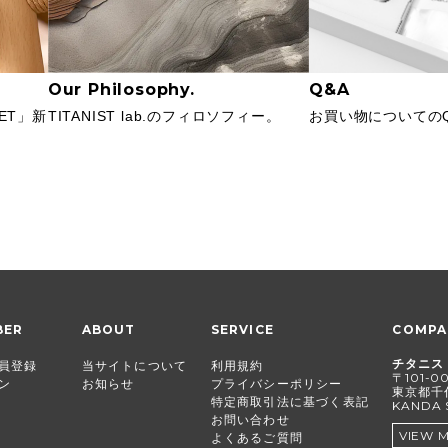
Our Philosophy.
Q&A
 PET」新
TITANIST lab.のフィロソフィー。
お買い物についてのQ
BER
ABOUT
SERVICE
COMPA
チタニス
員登録
当サイトについて
利用規約
〒101-0
ン
お知らせ
プライバシーポリシー
東京都千代
特定商取引法に基づく表記
KANDA 
お問い合わせ
VIEW 
よくあるご質問