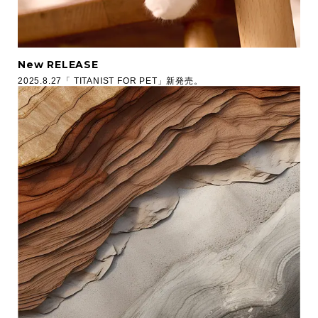
New RELEASE
2025.8.27「 TITANIST FOR PET」新発売。