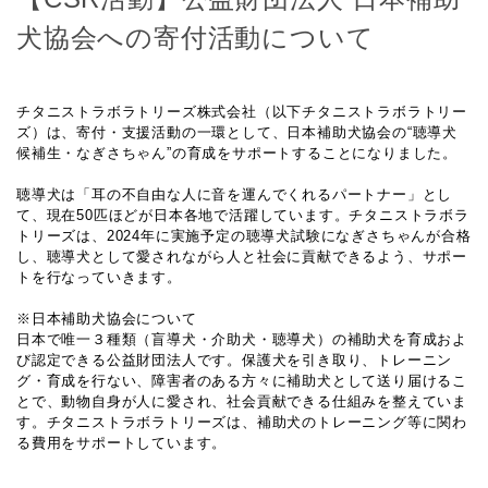
犬協会への寄付活動について
チタニストラボラトリーズ株式会社（以下チタニストラボラトリー
ズ）は、寄付・支援活動の一環として、日本補助犬協会の“聴導犬
候補生・なぎさちゃん”の育成をサポートすることになりました。
聴導犬は「耳の不自由な人に音を運んでくれるパートナー」とし
て、現在50匹ほどが日本各地で活躍しています。チタニストラボラ
トリーズは、2024年に実施予定の聴導犬試験になぎさちゃんが合格
し、聴導犬として愛されながら人と社会に貢献できるよう、サポー
トを行なっていきます。
※日本補助犬協会について
日本で唯一３種類（盲導犬・介助犬・聴導犬）の補助犬を育成およ
び認定できる公益財団法人です。保護犬を引き取り、トレーニン
グ・育成を行ない、障害者のある方々に補助犬として送り届けるこ
とで、動物自身が人に愛され、社会貢献できる仕組みを整えていま
す。チタニストラボラトリーズは、補助犬のトレーニング等に関わ
る費用をサポートしています。